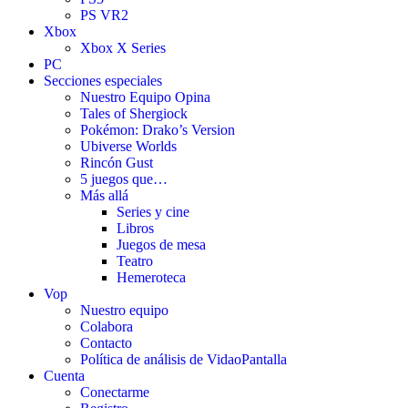
PS VR2
Xbox
Xbox X Series
PC
Secciones especiales
Nuestro Equipo Opina
Tales of Shergiock
Pokémon: Drako’s Version
Ubiverse Worlds
Rincón Gust
5 juegos que…
Más allá
Series y cine
Libros
Juegos de mesa
Teatro
Hemeroteca
Vop
Nuestro equipo
Colabora
Contacto
Política de análisis de VidaoPantalla
Cuenta
Conectarme