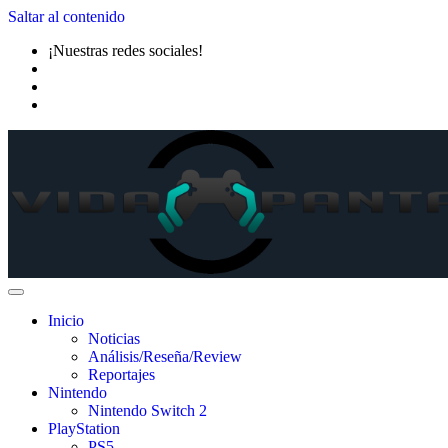
Saltar al contenido
¡Nuestras redes sociales!
Inicio
Noticias
Análisis/Reseña/Review
Reportajes
Nintendo
Nintendo Switch 2
PlayStation
PS5