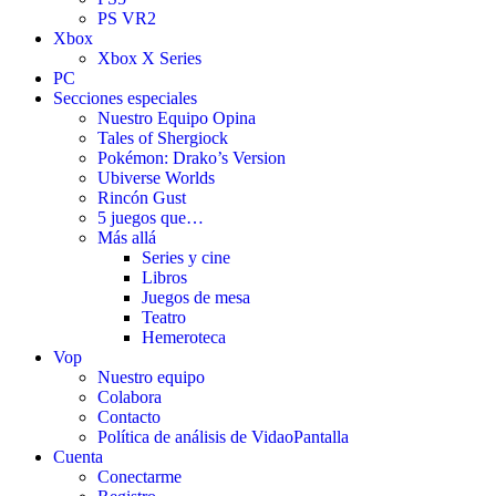
PS VR2
Xbox
Xbox X Series
PC
Secciones especiales
Nuestro Equipo Opina
Tales of Shergiock
Pokémon: Drako’s Version
Ubiverse Worlds
Rincón Gust
5 juegos que…
Más allá
Series y cine
Libros
Juegos de mesa
Teatro
Hemeroteca
Vop
Nuestro equipo
Colabora
Contacto
Política de análisis de VidaoPantalla
Cuenta
Conectarme