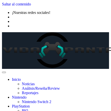
Saltar al contenido
¡Nuestras redes sociales!
Inicio
Noticias
Análisis/Reseña/Review
Reportajes
Nintendo
Nintendo Switch 2
PlayStation
PS5