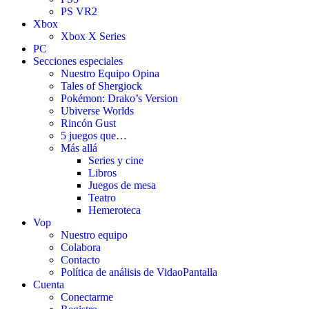
PS VR2
Xbox
Xbox X Series
PC
Secciones especiales
Nuestro Equipo Opina
Tales of Shergiock
Pokémon: Drako’s Version
Ubiverse Worlds
Rincón Gust
5 juegos que…
Más allá
Series y cine
Libros
Juegos de mesa
Teatro
Hemeroteca
Vop
Nuestro equipo
Colabora
Contacto
Política de análisis de VidaoPantalla
Cuenta
Conectarme