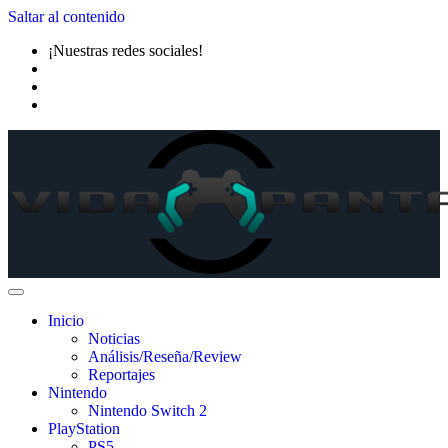
Saltar al contenido
¡Nuestras redes sociales!
Inicio
Noticias
Análisis/Reseña/Review
Reportajes
Nintendo
Nintendo Switch 2
PlayStation
PS5