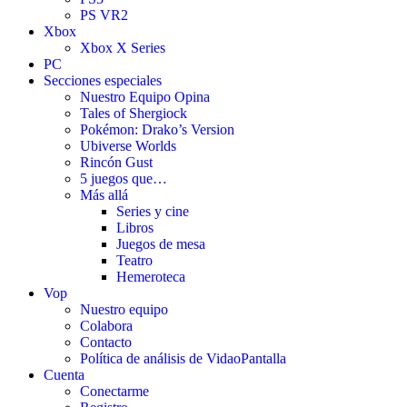
PS VR2
Xbox
Xbox X Series
PC
Secciones especiales
Nuestro Equipo Opina
Tales of Shergiock
Pokémon: Drako’s Version
Ubiverse Worlds
Rincón Gust
5 juegos que…
Más allá
Series y cine
Libros
Juegos de mesa
Teatro
Hemeroteca
Vop
Nuestro equipo
Colabora
Contacto
Política de análisis de VidaoPantalla
Cuenta
Conectarme