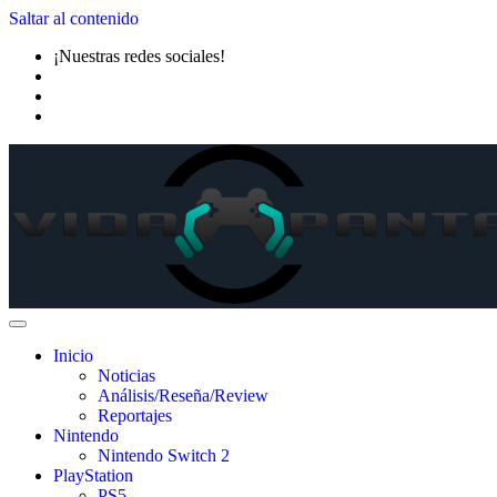
Saltar al contenido
¡Nuestras redes sociales!
Inicio
Noticias
Análisis/Reseña/Review
Reportajes
Nintendo
Nintendo Switch 2
PlayStation
PS5