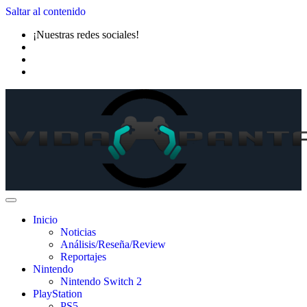
Saltar al contenido
¡Nuestras redes sociales!
Inicio
Noticias
Análisis/Reseña/Review
Reportajes
Nintendo
Nintendo Switch 2
PlayStation
PS5