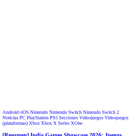
Android+iOS
Nintendo
Nintendo Switch
Nintendo Switch 2
Noticias
PC
PlayStation
PS5
Secciones
Videojuegos
Videojuegos
(plataformas)
Xbox
Xbox X Series
XOne
[Resumen] India Games Showcase 2026: Juegos