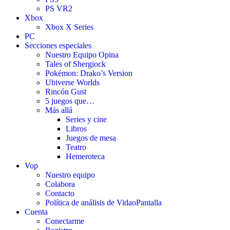
PS VR2
Xbox
Xbox X Series
PC
Secciones especiales
Nuestro Equipo Opina
Tales of Shergiock
Pokémon: Drako’s Version
Ubiverse Worlds
Rincón Gust
5 juegos que…
Más allá
Series y cine
Libros
Juegos de mesa
Teatro
Hemeroteca
Vop
Nuestro equipo
Colabora
Contacto
Política de análisis de VidaoPantalla
Cuenta
Conectarme