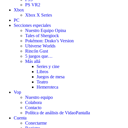
PS VR2
Xbox
Xbox X Series
PC
Secciones especiales
Nuestro Equipo Opina
Tales of Shergiock
Pokémon: Drako’s Version
Ubiverse Worlds
Rincón Gust
5 juegos que…
Más allá
Series y cine
Libros
Juegos de mesa
Teatro
Hemeroteca
Vop
Nuestro equipo
Colabora
Contacto
Política de análisis de VidaoPantalla
Cuenta
Conectarme