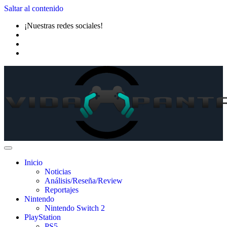
Saltar al contenido
¡Nuestras redes sociales!
Inicio
Noticias
Análisis/Reseña/Review
Reportajes
Nintendo
Nintendo Switch 2
PlayStation
PS5