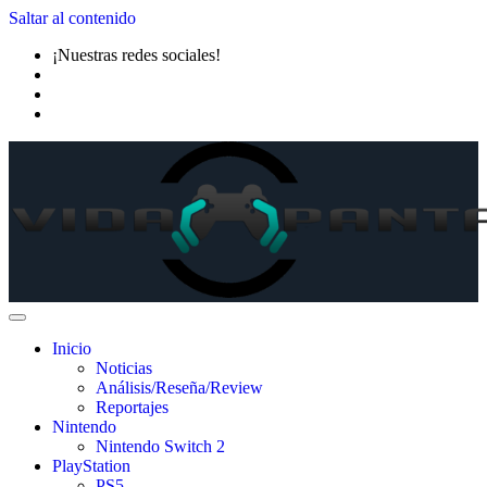
Saltar al contenido
¡Nuestras redes sociales!
Inicio
Noticias
Análisis/Reseña/Review
Reportajes
Nintendo
Nintendo Switch 2
PlayStation
PS5