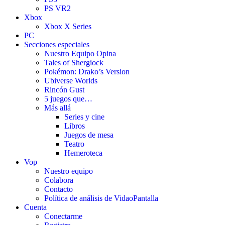
PS VR2
Xbox
Xbox X Series
PC
Secciones especiales
Nuestro Equipo Opina
Tales of Shergiock
Pokémon: Drako’s Version
Ubiverse Worlds
Rincón Gust
5 juegos que…
Más allá
Series y cine
Libros
Juegos de mesa
Teatro
Hemeroteca
Vop
Nuestro equipo
Colabora
Contacto
Política de análisis de VidaoPantalla
Cuenta
Conectarme