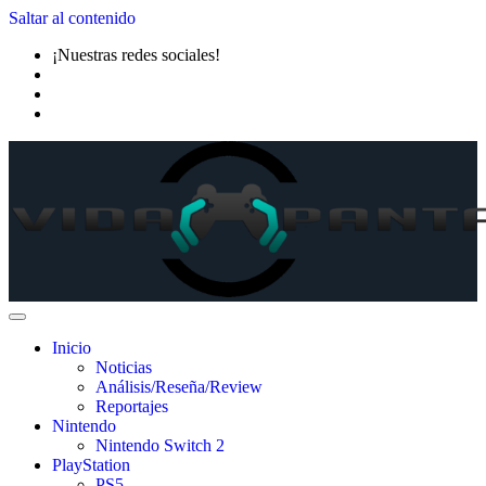
Saltar al contenido
¡Nuestras redes sociales!
Inicio
Noticias
Análisis/Reseña/Review
Reportajes
Nintendo
Nintendo Switch 2
PlayStation
PS5