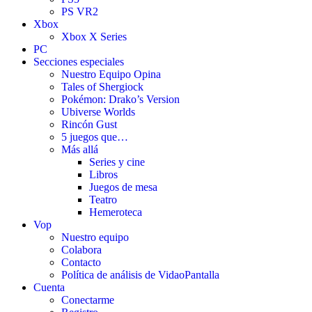
PS VR2
Xbox
Xbox X Series
PC
Secciones especiales
Nuestro Equipo Opina
Tales of Shergiock
Pokémon: Drako’s Version
Ubiverse Worlds
Rincón Gust
5 juegos que…
Más allá
Series y cine
Libros
Juegos de mesa
Teatro
Hemeroteca
Vop
Nuestro equipo
Colabora
Contacto
Política de análisis de VidaoPantalla
Cuenta
Conectarme