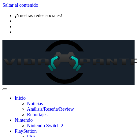
Saltar al contenido
¡Nuestras redes sociales!
Inicio
Noticias
Análisis/Reseña/Review
Reportajes
Nintendo
Nintendo Switch 2
PlayStation
PS5