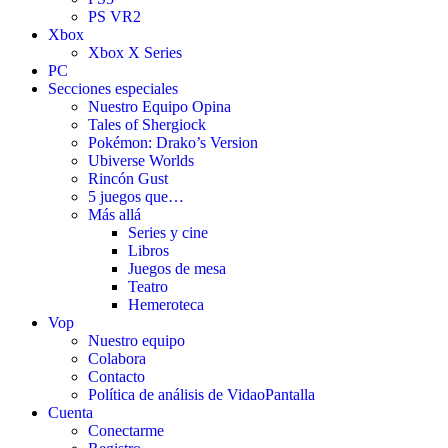
PS VR2
Xbox
Xbox X Series
PC
Secciones especiales
Nuestro Equipo Opina
Tales of Shergiock
Pokémon: Drako’s Version
Ubiverse Worlds
Rincón Gust
5 juegos que…
Más allá
Series y cine
Libros
Juegos de mesa
Teatro
Hemeroteca
Vop
Nuestro equipo
Colabora
Contacto
Política de análisis de VidaoPantalla
Cuenta
Conectarme