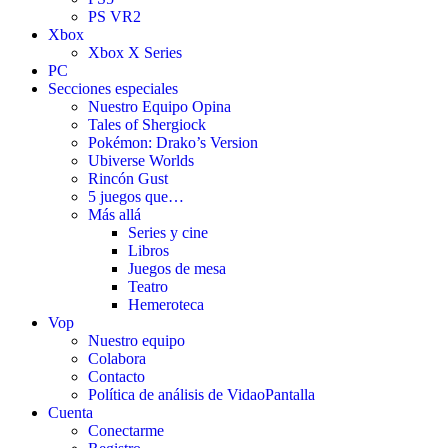
PS VR2
Xbox
Xbox X Series
PC
Secciones especiales
Nuestro Equipo Opina
Tales of Shergiock
Pokémon: Drako’s Version
Ubiverse Worlds
Rincón Gust
5 juegos que…
Más allá
Series y cine
Libros
Juegos de mesa
Teatro
Hemeroteca
Vop
Nuestro equipo
Colabora
Contacto
Política de análisis de VidaoPantalla
Cuenta
Conectarme