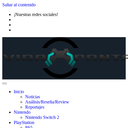
Saltar al contenido
¡Nuestras redes sociales!
Inicio
Noticias
Análisis/Reseña/Review
Reportajes
Nintendo
Nintendo Switch 2
PlayStation
PS5