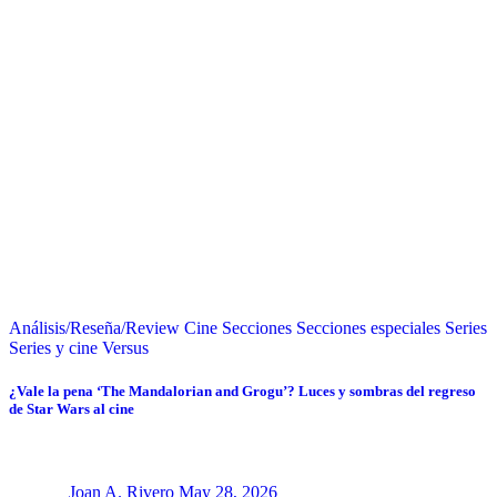
Análisis/Reseña/Review
Cine
Secciones
Secciones especiales
Series
Series y cine
Versus
¿Vale la pena ‘The Mandalorian and Grogu’? Luces y sombras del regreso
de Star Wars al cine
Joan A. Rivero
May 28, 2026