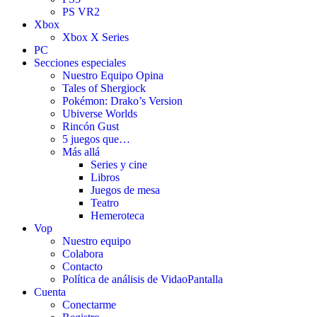
PS VR2
Xbox
Xbox X Series
PC
Secciones especiales
Nuestro Equipo Opina
Tales of Shergiock
Pokémon: Drako’s Version
Ubiverse Worlds
Rincón Gust
5 juegos que…
Más allá
Series y cine
Libros
Juegos de mesa
Teatro
Hemeroteca
Vop
Nuestro equipo
Colabora
Contacto
Política de análisis de VidaoPantalla
Cuenta
Conectarme