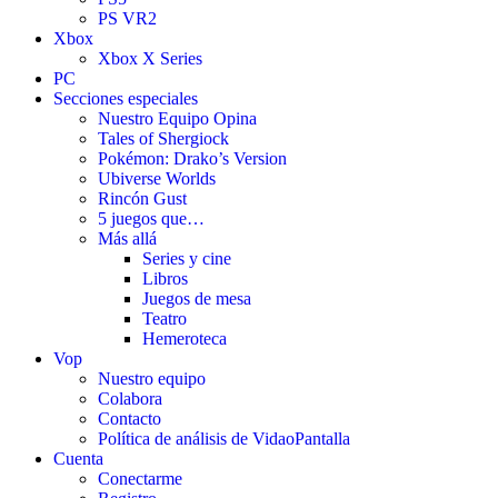
PS VR2
Xbox
Xbox X Series
PC
Secciones especiales
Nuestro Equipo Opina
Tales of Shergiock
Pokémon: Drako’s Version
Ubiverse Worlds
Rincón Gust
5 juegos que…
Más allá
Series y cine
Libros
Juegos de mesa
Teatro
Hemeroteca
Vop
Nuestro equipo
Colabora
Contacto
Política de análisis de VidaoPantalla
Cuenta
Conectarme