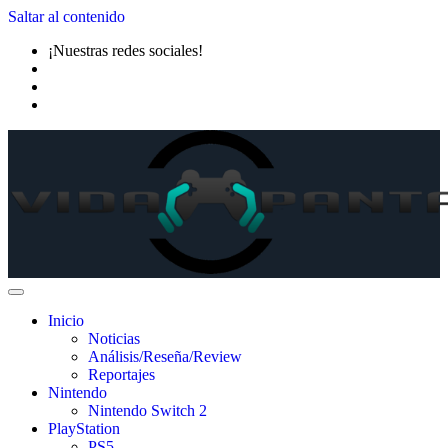
Saltar al contenido
¡Nuestras redes sociales!
Inicio
Noticias
Análisis/Reseña/Review
Reportajes
Nintendo
Nintendo Switch 2
PlayStation
PS5