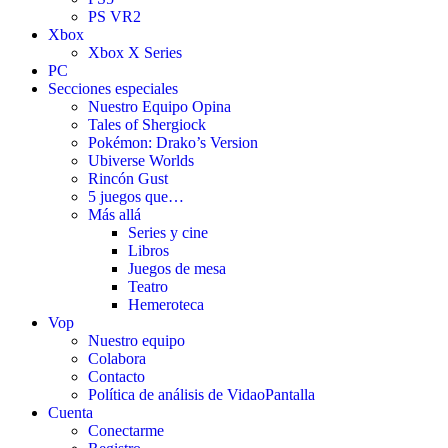
PS VR2
Xbox
Xbox X Series
PC
Secciones especiales
Nuestro Equipo Opina
Tales of Shergiock
Pokémon: Drako’s Version
Ubiverse Worlds
Rincón Gust
5 juegos que…
Más allá
Series y cine
Libros
Juegos de mesa
Teatro
Hemeroteca
Vop
Nuestro equipo
Colabora
Contacto
Política de análisis de VidaoPantalla
Cuenta
Conectarme