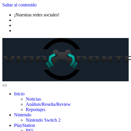
Saltar al contenido
¡Nuestras redes sociales!
Inicio
Noticias
Análisis/Reseña/Review
Reportajes
Nintendo
Nintendo Switch 2
PlayStation
PS5