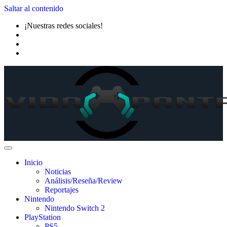
Saltar al contenido
¡Nuestras redes sociales!
Inicio
Noticias
Análisis/Reseña/Review
Reportajes
Nintendo
Nintendo Switch 2
PlayStation
PS5