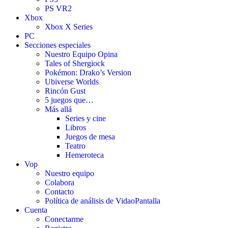
PS VR2
Xbox
Xbox X Series
PC
Secciones especiales
Nuestro Equipo Opina
Tales of Shergiock
Pokémon: Drako’s Version
Ubiverse Worlds
Rincón Gust
5 juegos que…
Más allá
Series y cine
Libros
Juegos de mesa
Teatro
Hemeroteca
Vop
Nuestro equipo
Colabora
Contacto
Política de análisis de VidaoPantalla
Cuenta
Conectarme