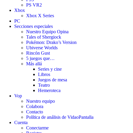
PS VR2
Xbox
Xbox X Series
PC
Secciones especiales
Nuestro Equipo Opina
Tales of Shergiock
Pokémon: Drako’s Version
Ubiverse Worlds
Rincón Gust
5 juegos que…
Más allá
Series y cine
Libros
Juegos de mesa
Teatro
Hemeroteca
Vop
Nuestro equipo
Colabora
Contacto
Política de análisis de VidaoPantalla
Cuenta
Conectarme