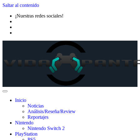
Saltar al contenido
¡Nuestras redes sociales!
Inicio
Noticias
Análisis/Reseña/Review
Reportajes
Nintendo
Nintendo Switch 2
PlayStation
PS5