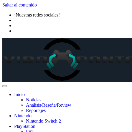
Saltar al contenido
¡Nuestras redes sociales!
Inicio
Noticias
Análisis/Reseña/Review
Reportajes
Nintendo
Nintendo Switch 2
PlayStation
PS5