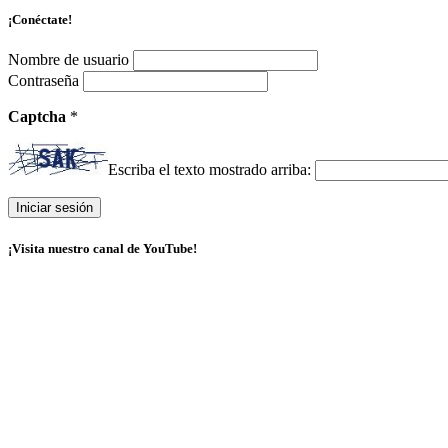
¡Conéctate!
Nombre de usuario
Contraseña
Captcha
*
Escriba el texto mostrado arriba:
¡Visita nuestro canal de YouTube!