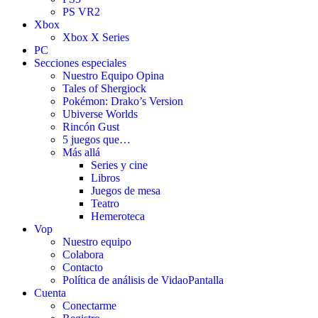
PS VR2
Xbox
Xbox X Series
PC
Secciones especiales
Nuestro Equipo Opina
Tales of Shergiock
Pokémon: Drako’s Version
Ubiverse Worlds
Rincón Gust
5 juegos que…
Más allá
Series y cine
Libros
Juegos de mesa
Teatro
Hemeroteca
Vop
Nuestro equipo
Colabora
Contacto
Política de análisis de VidaoPantalla
Cuenta
Conectarme