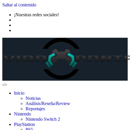
Saltar al contenido
¡Nuestras redes sociales!
Inicio
Noticias
Análisis/Reseña/Review
Reportajes
Nintendo
Nintendo Switch 2
PlayStation
PS5