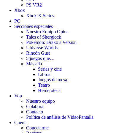
PS VR2
Xbox
Xbox X Series
PC
Secciones especiales
Nuestro Equipo Opina
Tales of Shergiock
Pokémon: Drako’s Version
Ubiverse Worlds
Rincón Gust
5 juegos que…
Más allá
Series y cine
Libros
Juegos de mesa
Teatro
Hemeroteca
Vop
Nuestro equipo
Colabora
Contacto
Política de análisis de VidaoPantalla
Cuenta
Conectarme