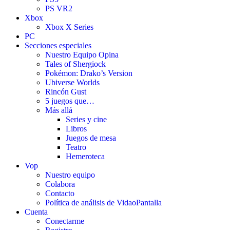
PS VR2
Xbox
Xbox X Series
PC
Secciones especiales
Nuestro Equipo Opina
Tales of Shergiock
Pokémon: Drako’s Version
Ubiverse Worlds
Rincón Gust
5 juegos que…
Más allá
Series y cine
Libros
Juegos de mesa
Teatro
Hemeroteca
Vop
Nuestro equipo
Colabora
Contacto
Política de análisis de VidaoPantalla
Cuenta
Conectarme