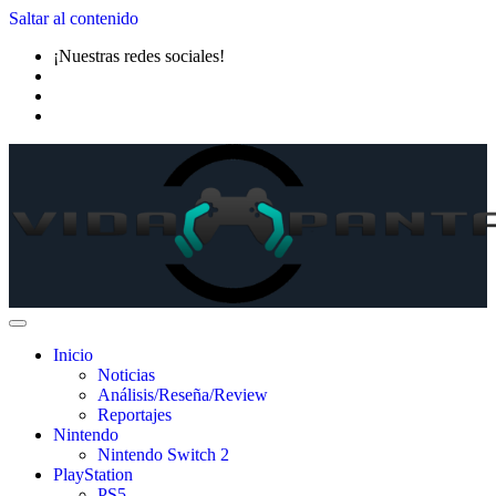
Saltar al contenido
¡Nuestras redes sociales!
Inicio
Noticias
Análisis/Reseña/Review
Reportajes
Nintendo
Nintendo Switch 2
PlayStation
PS5