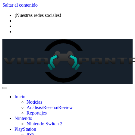
Saltar al contenido
¡Nuestras redes sociales!
Inicio
Noticias
Análisis/Reseña/Review
Reportajes
Nintendo
Nintendo Switch 2
PlayStation
PS5