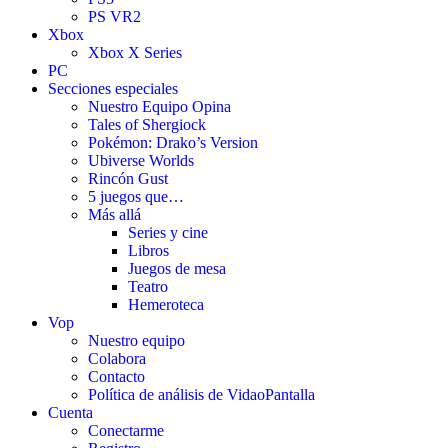
PS VR2
Xbox
Xbox X Series
PC
Secciones especiales
Nuestro Equipo Opina
Tales of Shergiock
Pokémon: Drako’s Version
Ubiverse Worlds
Rincón Gust
5 juegos que…
Más allá
Series y cine
Libros
Juegos de mesa
Teatro
Hemeroteca
Vop
Nuestro equipo
Colabora
Contacto
Política de análisis de VidaoPantalla
Cuenta
Conectarme