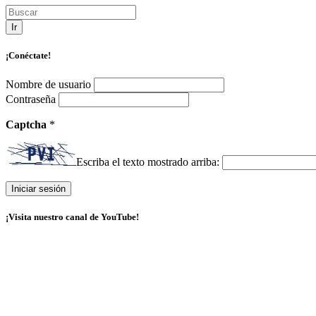
Ir
¡Conéctate!
Nombre de usuario
Contraseña
Captcha
*
Escriba el texto mostrado arriba:
¡Visita nuestro canal de YouTube!