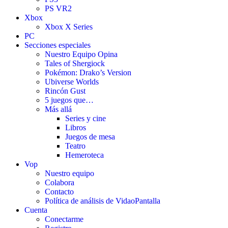
PS VR2
Xbox
Xbox X Series
PC
Secciones especiales
Nuestro Equipo Opina
Tales of Shergiock
Pokémon: Drako’s Version
Ubiverse Worlds
Rincón Gust
5 juegos que…
Más allá
Series y cine
Libros
Juegos de mesa
Teatro
Hemeroteca
Vop
Nuestro equipo
Colabora
Contacto
Política de análisis de VidaoPantalla
Cuenta
Conectarme