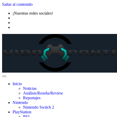
Saltar al contenido
¡Nuestras redes sociales!
Inicio
Noticias
Análisis/Reseña/Review
Reportajes
Nintendo
Nintendo Switch 2
PlayStation
PS5