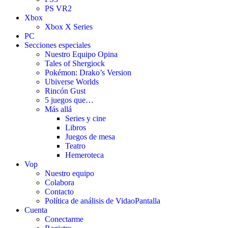
PS VR2
Xbox
Xbox X Series
PC
Secciones especiales
Nuestro Equipo Opina
Tales of Shergiock
Pokémon: Drako’s Version
Ubiverse Worlds
Rincón Gust
5 juegos que…
Más allá
Series y cine
Libros
Juegos de mesa
Teatro
Hemeroteca
Vop
Nuestro equipo
Colabora
Contacto
Política de análisis de VidaoPantalla
Cuenta
Conectarme