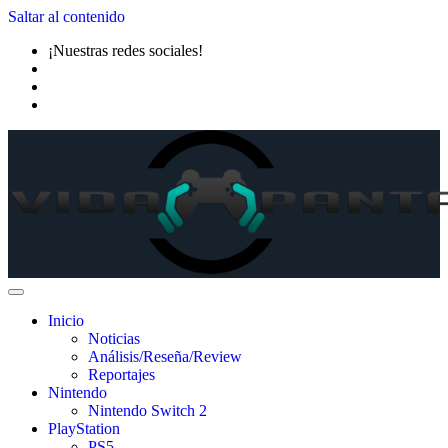
Saltar al contenido
¡Nuestras redes sociales!
Inicio
Noticias
Análisis/Reseña/Review
Reportajes
Nintendo
Nintendo Switch 2
PlayStation
PS5