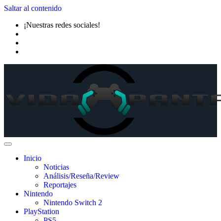
Saltar al contenido
¡Nuestras redes sociales!
Inicio
Noticias
Análisis/Reseña/Review
Reportajes
Nintendo
Nintendo Switch 2
PlayStation
PS5