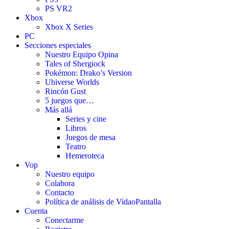
PS VR2
Xbox
Xbox X Series
PC
Secciones especiales
Nuestro Equipo Opina
Tales of Shergiock
Pokémon: Drako’s Version
Ubiverse Worlds
Rincón Gust
5 juegos que…
Más allá
Series y cine
Libros
Juegos de mesa
Teatro
Hemeroteca
Vop
Nuestro equipo
Colabora
Contacto
Política de análisis de VidaoPantalla
Cuenta
Conectarme