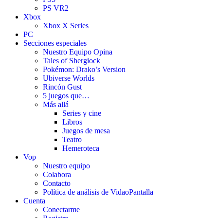
PS VR2
Xbox
Xbox X Series
PC
Secciones especiales
Nuestro Equipo Opina
Tales of Shergiock
Pokémon: Drako’s Version
Ubiverse Worlds
Rincón Gust
5 juegos que…
Más allá
Series y cine
Libros
Juegos de mesa
Teatro
Hemeroteca
Vop
Nuestro equipo
Colabora
Contacto
Política de análisis de VidaoPantalla
Cuenta
Conectarme