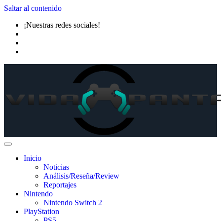
Saltar al contenido
¡Nuestras redes sociales!
Inicio
Noticias
Análisis/Reseña/Review
Reportajes
Nintendo
Nintendo Switch 2
PlayStation
PS5