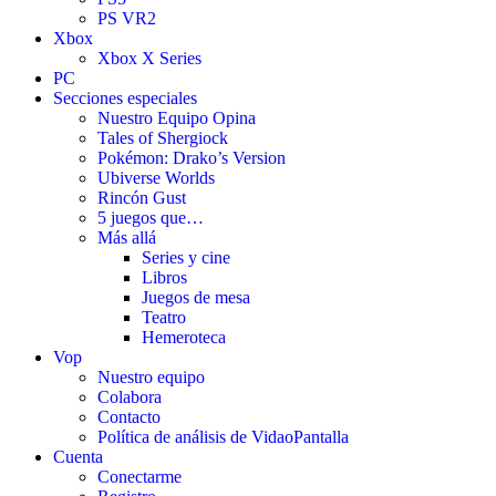
PS VR2
Xbox
Xbox X Series
PC
Secciones especiales
Nuestro Equipo Opina
Tales of Shergiock
Pokémon: Drako’s Version
Ubiverse Worlds
Rincón Gust
5 juegos que…
Más allá
Series y cine
Libros
Juegos de mesa
Teatro
Hemeroteca
Vop
Nuestro equipo
Colabora
Contacto
Política de análisis de VidaoPantalla
Cuenta
Conectarme