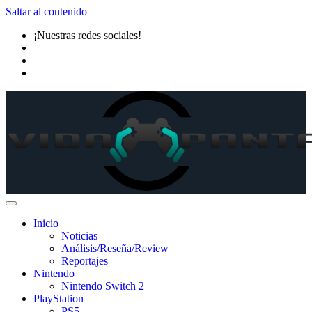
Saltar al contenido
¡Nuestras redes sociales!
Inicio
Noticias
Análisis/Reseña/Review
Reportajes
Nintendo
Nintendo Switch 2
PlayStation
PS5