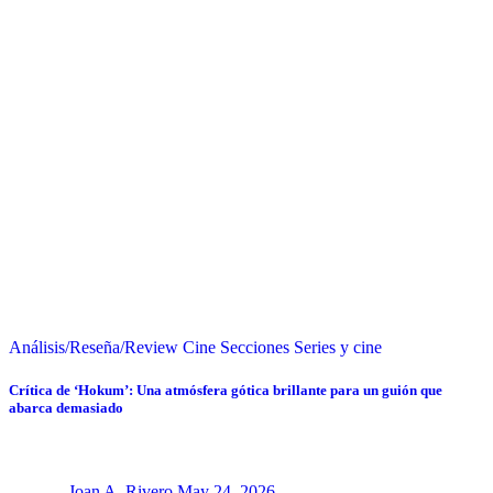
Análisis/Reseña/Review
Cine
Secciones
Series y cine
Crítica de ‘Hokum’: Una atmósfera gótica brillante para un guión que
abarca demasiado
Joan A. Rivero
May 24, 2026