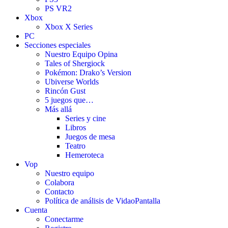
PS VR2
Xbox
Xbox X Series
PC
Secciones especiales
Nuestro Equipo Opina
Tales of Shergiock
Pokémon: Drako’s Version
Ubiverse Worlds
Rincón Gust
5 juegos que…
Más allá
Series y cine
Libros
Juegos de mesa
Teatro
Hemeroteca
Vop
Nuestro equipo
Colabora
Contacto
Política de análisis de VidaoPantalla
Cuenta
Conectarme