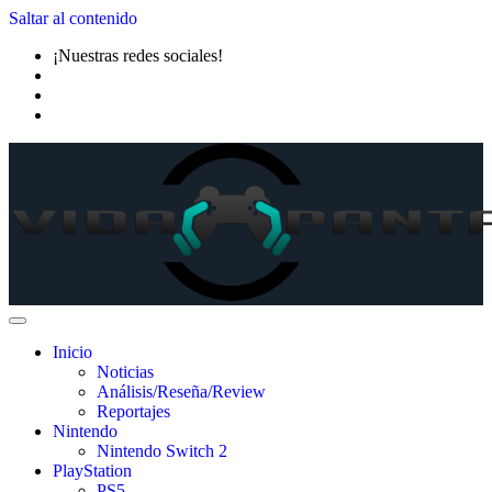
Saltar al contenido
¡Nuestras redes sociales!
Inicio
Noticias
Análisis/Reseña/Review
Reportajes
Nintendo
Nintendo Switch 2
PlayStation
PS5