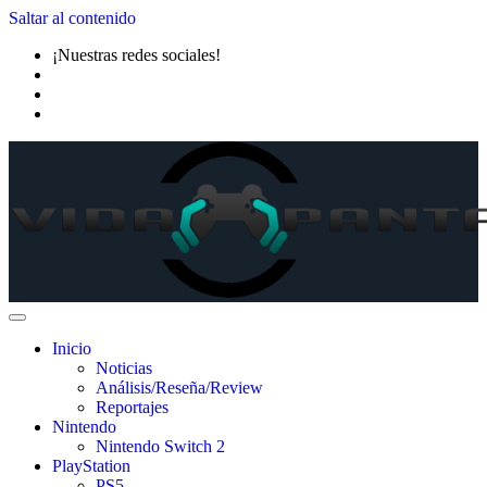
Saltar al contenido
¡Nuestras redes sociales!
Inicio
Noticias
Análisis/Reseña/Review
Reportajes
Nintendo
Nintendo Switch 2
PlayStation
PS5