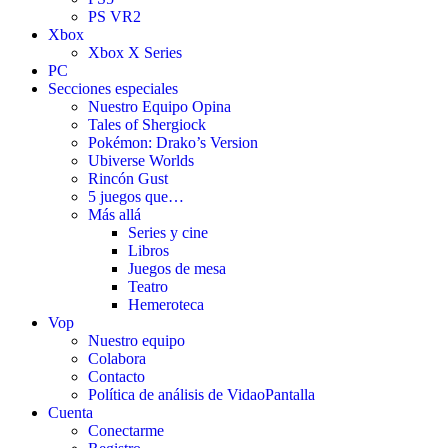
PS VR2
Xbox
Xbox X Series
PC
Secciones especiales
Nuestro Equipo Opina
Tales of Shergiock
Pokémon: Drako’s Version
Ubiverse Worlds
Rincón Gust
5 juegos que…
Más allá
Series y cine
Libros
Juegos de mesa
Teatro
Hemeroteca
Vop
Nuestro equipo
Colabora
Contacto
Política de análisis de VidaoPantalla
Cuenta
Conectarme