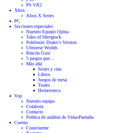
PS VR2
Xbox
Xbox X Series
PC
Secciones especiales
Nuestro Equipo Opina
Tales of Shergiock
Pokémon: Drako’s Version
Ubiverse Worlds
Rincón Gust
5 juegos que…
Más allá
Series y cine
Libros
Juegos de mesa
Teatro
Hemeroteca
Vop
Nuestro equipo
Colabora
Contacto
Política de análisis de VidaoPantalla
Cuenta
Conectarme