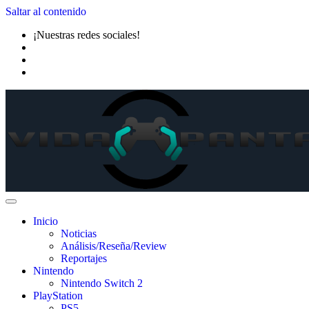
Saltar al contenido
¡Nuestras redes sociales!
Inicio
Noticias
Análisis/Reseña/Review
Reportajes
Nintendo
Nintendo Switch 2
PlayStation
PS5