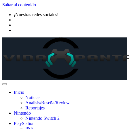
Saltar al contenido
¡Nuestras redes sociales!
Inicio
Noticias
Análisis/Reseña/Review
Reportajes
Nintendo
Nintendo Switch 2
PlayStation
PS5