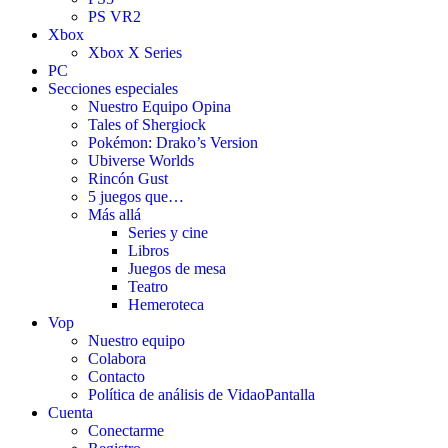
PS VR2
Xbox
Xbox X Series
PC
Secciones especiales
Nuestro Equipo Opina
Tales of Shergiock
Pokémon: Drako’s Version
Ubiverse Worlds
Rincón Gust
5 juegos que…
Más allá
Series y cine
Libros
Juegos de mesa
Teatro
Hemeroteca
Vop
Nuestro equipo
Colabora
Contacto
Política de análisis de VidaoPantalla
Cuenta
Conectarme