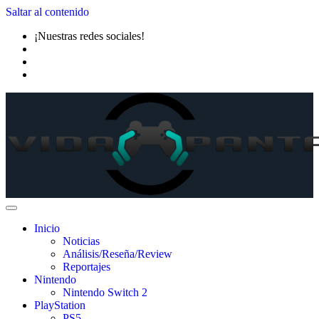
Saltar al contenido
¡Nuestras redes sociales!
Inicio
Noticias
Análisis/Reseña/Review
Reportajes
Nintendo
Nintendo Switch 2
PlayStation
PS5