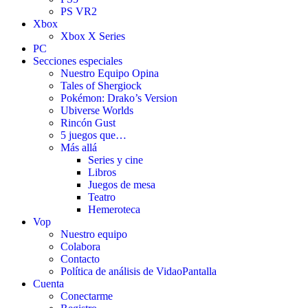
PS VR2
Xbox
Xbox X Series
PC
Secciones especiales
Nuestro Equipo Opina
Tales of Shergiock
Pokémon: Drako’s Version
Ubiverse Worlds
Rincón Gust
5 juegos que…
Más allá
Series y cine
Libros
Juegos de mesa
Teatro
Hemeroteca
Vop
Nuestro equipo
Colabora
Contacto
Política de análisis de VidaoPantalla
Cuenta
Conectarme