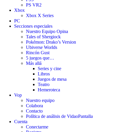
PS VR2
Xbox
Xbox X Series
PC
Secciones especiales
Nuestro Equipo Opina
Tales of Shergiock
Pokémon: Drako’s Version
Ubiverse Worlds
Rincón Gust
5 juegos que…
Más allá
Series y cine
Libros
Juegos de mesa
Teatro
Hemeroteca
Vop
Nuestro equipo
Colabora
Contacto
Política de análisis de VidaoPantalla
Cuenta
Conectarme