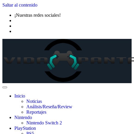
Saltar al contenido
¡Nuestras redes sociales!
Inicio
Noticias
Análisis/Reseña/Review
Reportajes
Nintendo
Nintendo Switch 2
PlayStation
PS5