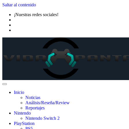
Saltar al contenido
¡Nuestras redes sociales!
Inicio
Noticias
Análisis/Reseña/Review
Reportajes
Nintendo
Nintendo Switch 2
PlayStation
PS5