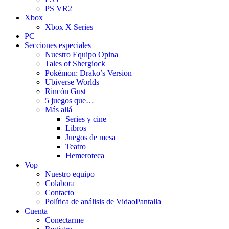
PS VR2
Xbox
Xbox X Series
PC
Secciones especiales
Nuestro Equipo Opina
Tales of Shergiock
Pokémon: Drako’s Version
Ubiverse Worlds
Rincón Gust
5 juegos que…
Más allá
Series y cine
Libros
Juegos de mesa
Teatro
Hemeroteca
Vop
Nuestro equipo
Colabora
Contacto
Política de análisis de VidaoPantalla
Cuenta
Conectarme