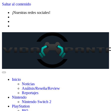
Saltar al contenido
¡Nuestras redes sociales!
Inicio
Noticias
Análisis/Reseña/Review
Reportajes
Nintendo
Nintendo Switch 2
PlayStation
PS5