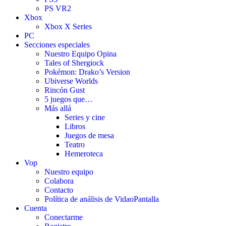
PS VR2
Xbox
Xbox X Series
PC
Secciones especiales
Nuestro Equipo Opina
Tales of Shergiock
Pokémon: Drako’s Version
Ubiverse Worlds
Rincón Gust
5 juegos que…
Más allá
Series y cine
Libros
Juegos de mesa
Teatro
Hemeroteca
Vop
Nuestro equipo
Colabora
Contacto
Política de análisis de VidaoPantalla
Cuenta
Conectarme