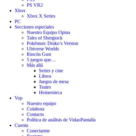
PS VR2
Xbox
Xbox X Series
PC
Secciones especiales
Nuestro Equipo Opina
Tales of Shergiock
Pokémon: Drako’s Version
Ubiverse Worlds
Rincón Gust
5 juegos que…
Más allá
Series y cine
Libros
Juegos de mesa
Teatro
Hemeroteca
Vop
Nuestro equipo
Colabora
Contacto
Política de análisis de VidaoPantalla
Cuenta
Conectarme