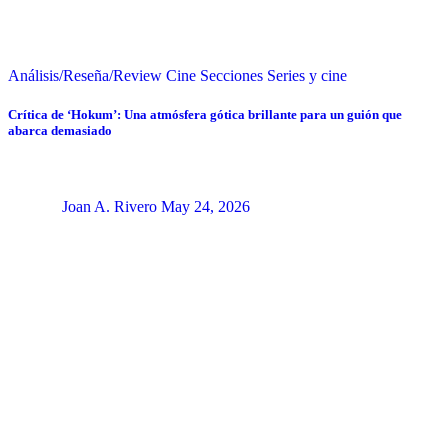
Análisis/Reseña/Review
Cine
Secciones
Series y cine
Crítica de ‘Hokum’: Una atmósfera gótica brillante para un guión que
abarca demasiado
Joan A. Rivero
May 24, 2026