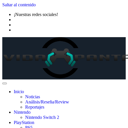
Saltar al contenido
¡Nuestras redes sociales!
Inicio
Noticias
Análisis/Reseña/Review
Reportajes
Nintendo
Nintendo Switch 2
PlayStation
PS5