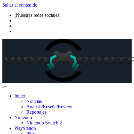
Saltar al contenido
¡Nuestras redes sociales!
Inicio
Noticias
Análisis/Reseña/Review
Reportajes
Nintendo
Nintendo Switch 2
PlayStation
PS5