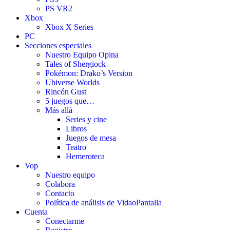
PS VR2
Xbox
Xbox X Series
PC
Secciones especiales
Nuestro Equipo Opina
Tales of Shergiock
Pokémon: Drako’s Version
Ubiverse Worlds
Rincón Gust
5 juegos que…
Más allá
Series y cine
Libros
Juegos de mesa
Teatro
Hemeroteca
Vop
Nuestro equipo
Colabora
Contacto
Política de análisis de VidaoPantalla
Cuenta
Conectarme