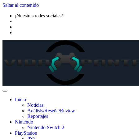
Saltar al contenido
¡Nuestras redes sociales!
Inicio
Noticias
Análisis/Reseña/Review
Reportajes
Nintendo
Nintendo Switch 2
PlayStation
PS5