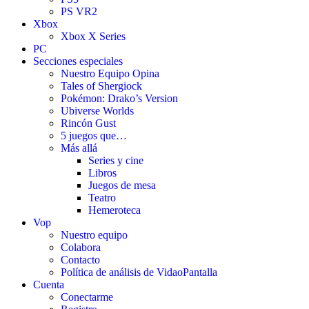
PS VR2
Xbox
Xbox X Series
PC
Secciones especiales
Nuestro Equipo Opina
Tales of Shergiock
Pokémon: Drako’s Version
Ubiverse Worlds
Rincón Gust
5 juegos que…
Más allá
Series y cine
Libros
Juegos de mesa
Teatro
Hemeroteca
Vop
Nuestro equipo
Colabora
Contacto
Política de análisis de VidaoPantalla
Cuenta
Conectarme