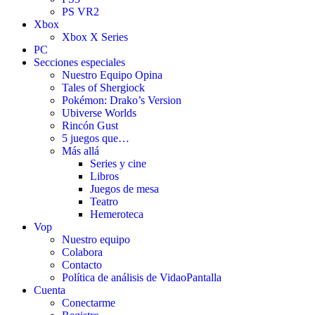
PS VR2
Xbox
Xbox X Series
PC
Secciones especiales
Nuestro Equipo Opina
Tales of Shergiock
Pokémon: Drako’s Version
Ubiverse Worlds
Rincón Gust
5 juegos que…
Más allá
Series y cine
Libros
Juegos de mesa
Teatro
Hemeroteca
Vop
Nuestro equipo
Colabora
Contacto
Política de análisis de VidaoPantalla
Cuenta
Conectarme