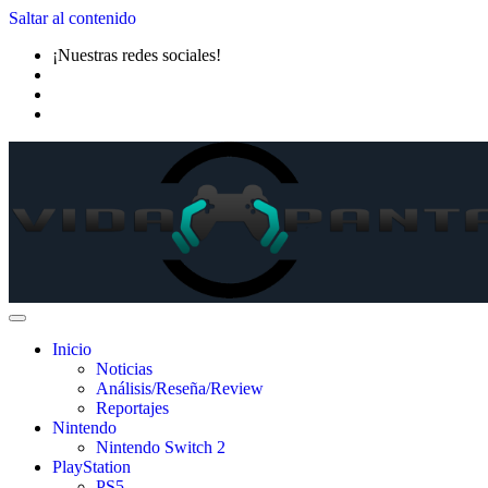
Saltar al contenido
¡Nuestras redes sociales!
Inicio
Noticias
Análisis/Reseña/Review
Reportajes
Nintendo
Nintendo Switch 2
PlayStation
PS5