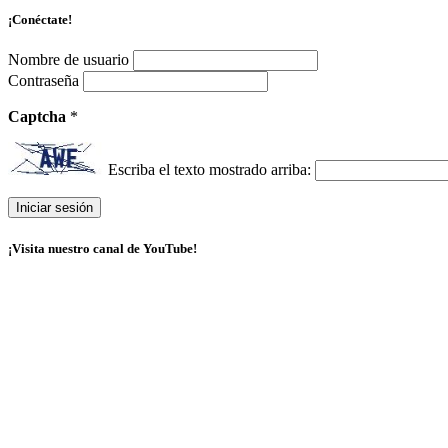
¡Conéctate!
Nombre de usuario
Contraseña
Captcha
*
Escriba el texto mostrado arriba:
¡Visita nuestro canal de YouTube!