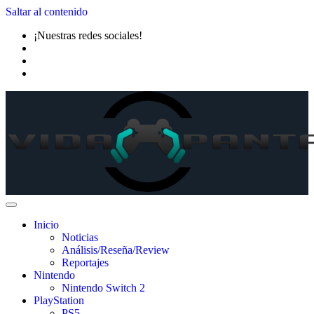
Saltar al contenido
¡Nuestras redes sociales!
Inicio
Noticias
Análisis/Reseña/Review
Reportajes
Nintendo
Nintendo Switch 2
PlayStation
PS5