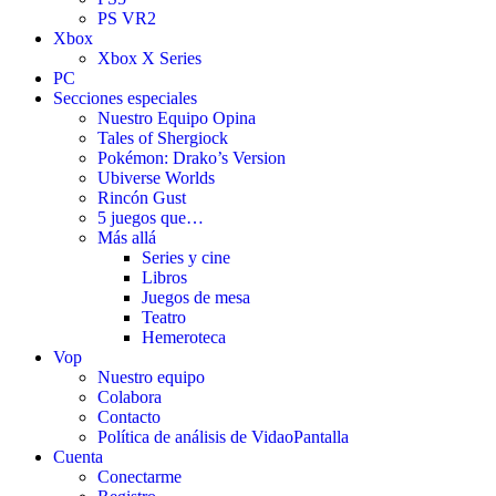
PS VR2
Xbox
Xbox X Series
PC
Secciones especiales
Nuestro Equipo Opina
Tales of Shergiock
Pokémon: Drako’s Version
Ubiverse Worlds
Rincón Gust
5 juegos que…
Más allá
Series y cine
Libros
Juegos de mesa
Teatro
Hemeroteca
Vop
Nuestro equipo
Colabora
Contacto
Política de análisis de VidaoPantalla
Cuenta
Conectarme