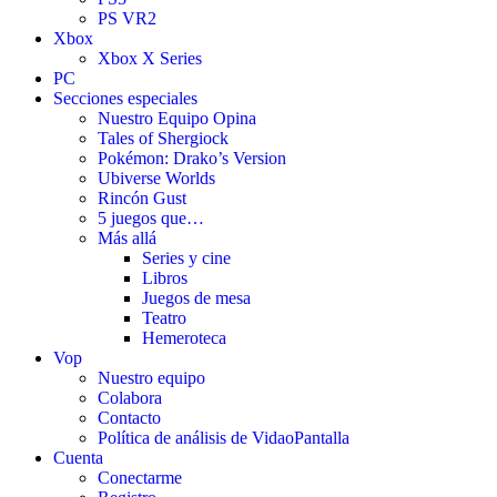
PS VR2
Xbox
Xbox X Series
PC
Secciones especiales
Nuestro Equipo Opina
Tales of Shergiock
Pokémon: Drako’s Version
Ubiverse Worlds
Rincón Gust
5 juegos que…
Más allá
Series y cine
Libros
Juegos de mesa
Teatro
Hemeroteca
Vop
Nuestro equipo
Colabora
Contacto
Política de análisis de VidaoPantalla
Cuenta
Conectarme