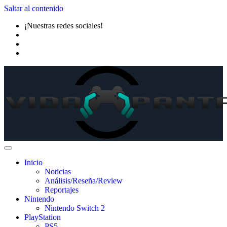
Saltar al contenido
¡Nuestras redes sociales!
Inicio
Noticias
Análisis/Reseña/Review
Reportajes
Nintendo
Nintendo Switch 2
PlayStation
PS5