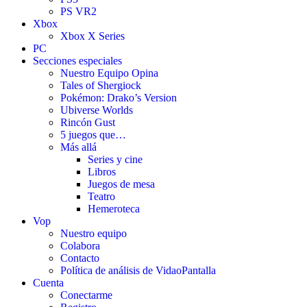
PS VR2
Xbox
Xbox X Series
PC
Secciones especiales
Nuestro Equipo Opina
Tales of Shergiock
Pokémon: Drako’s Version
Ubiverse Worlds
Rincón Gust
5 juegos que…
Más allá
Series y cine
Libros
Juegos de mesa
Teatro
Hemeroteca
Vop
Nuestro equipo
Colabora
Contacto
Política de análisis de VidaoPantalla
Cuenta
Conectarme