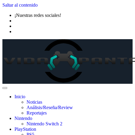
Saltar al contenido
¡Nuestras redes sociales!
Inicio
Noticias
Análisis/Reseña/Review
Reportajes
Nintendo
Nintendo Switch 2
PlayStation
PS5