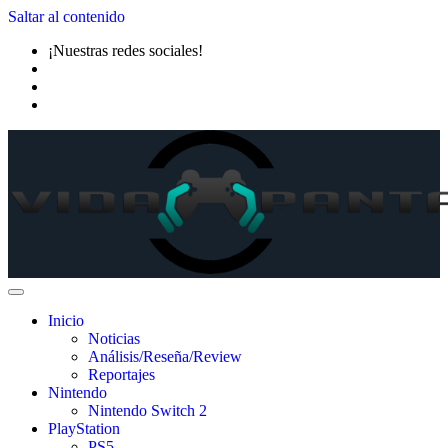
Saltar al contenido
¡Nuestras redes sociales!
Inicio
Noticias
Análisis/Reseña/Review
Reportajes
Nintendo
Nintendo Switch 2
PlayStation
PS5