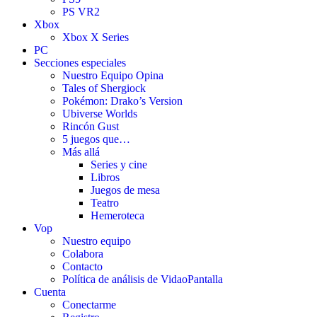
PS VR2
Xbox
Xbox X Series
PC
Secciones especiales
Nuestro Equipo Opina
Tales of Shergiock
Pokémon: Drako’s Version
Ubiverse Worlds
Rincón Gust
5 juegos que…
Más allá
Series y cine
Libros
Juegos de mesa
Teatro
Hemeroteca
Vop
Nuestro equipo
Colabora
Contacto
Política de análisis de VidaoPantalla
Cuenta
Conectarme