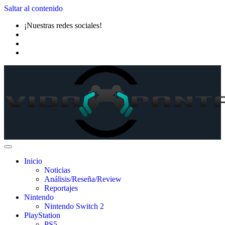
Saltar al contenido
¡Nuestras redes sociales!
Inicio
Noticias
Análisis/Reseña/Review
Reportajes
Nintendo
Nintendo Switch 2
PlayStation
PS5