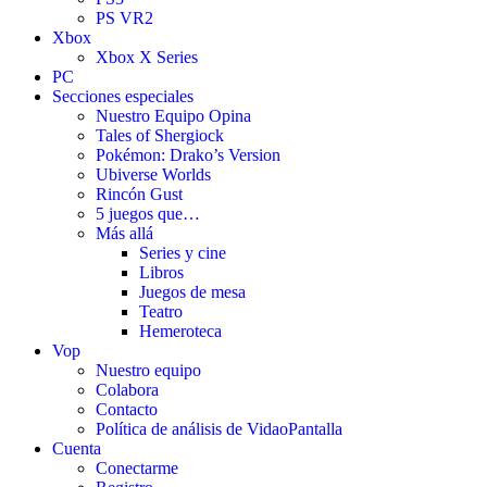
PS VR2
Xbox
Xbox X Series
PC
Secciones especiales
Nuestro Equipo Opina
Tales of Shergiock
Pokémon: Drako’s Version
Ubiverse Worlds
Rincón Gust
5 juegos que…
Más allá
Series y cine
Libros
Juegos de mesa
Teatro
Hemeroteca
Vop
Nuestro equipo
Colabora
Contacto
Política de análisis de VidaoPantalla
Cuenta
Conectarme