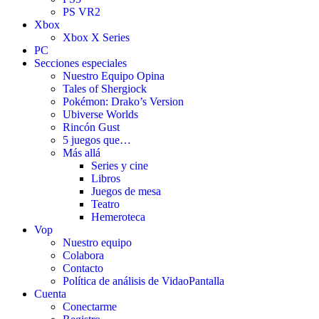
PS VR2
Xbox
Xbox X Series
PC
Secciones especiales
Nuestro Equipo Opina
Tales of Shergiock
Pokémon: Drako’s Version
Ubiverse Worlds
Rincón Gust
5 juegos que…
Más allá
Series y cine
Libros
Juegos de mesa
Teatro
Hemeroteca
Vop
Nuestro equipo
Colabora
Contacto
Política de análisis de VidaoPantalla
Cuenta
Conectarme