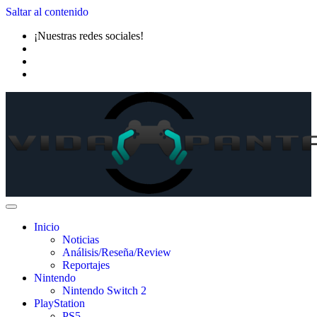
Saltar al contenido
¡Nuestras redes sociales!
Inicio
Noticias
Análisis/Reseña/Review
Reportajes
Nintendo
Nintendo Switch 2
PlayStation
PS5