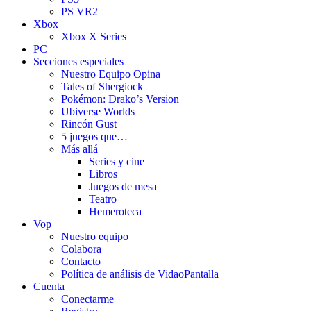
PS VR2
Xbox
Xbox X Series
PC
Secciones especiales
Nuestro Equipo Opina
Tales of Shergiock
Pokémon: Drako’s Version
Ubiverse Worlds
Rincón Gust
5 juegos que…
Más allá
Series y cine
Libros
Juegos de mesa
Teatro
Hemeroteca
Vop
Nuestro equipo
Colabora
Contacto
Política de análisis de VidaoPantalla
Cuenta
Conectarme