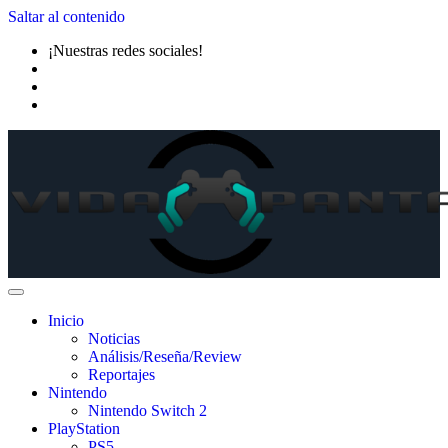
Saltar al contenido
¡Nuestras redes sociales!
Inicio
Noticias
Análisis/Reseña/Review
Reportajes
Nintendo
Nintendo Switch 2
PlayStation
PS5