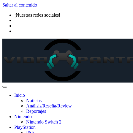
Saltar al contenido
¡Nuestras redes sociales!
Inicio
Noticias
Análisis/Reseña/Review
Reportajes
Nintendo
Nintendo Switch 2
PlayStation
PS5