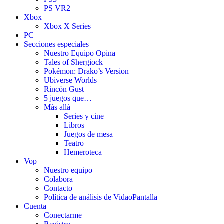
PS VR2
Xbox
Xbox X Series
PC
Secciones especiales
Nuestro Equipo Opina
Tales of Shergiock
Pokémon: Drako’s Version
Ubiverse Worlds
Rincón Gust
5 juegos que…
Más allá
Series y cine
Libros
Juegos de mesa
Teatro
Hemeroteca
Vop
Nuestro equipo
Colabora
Contacto
Política de análisis de VidaoPantalla
Cuenta
Conectarme