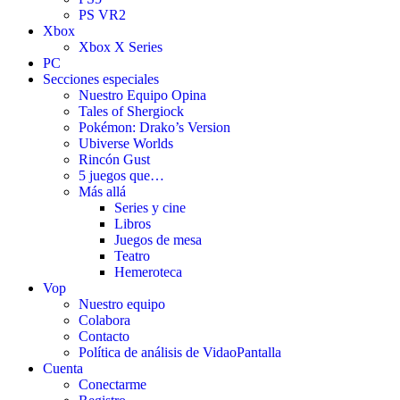
PS VR2
Xbox
Xbox X Series
PC
Secciones especiales
Nuestro Equipo Opina
Tales of Shergiock
Pokémon: Drako’s Version
Ubiverse Worlds
Rincón Gust
5 juegos que…
Más allá
Series y cine
Libros
Juegos de mesa
Teatro
Hemeroteca
Vop
Nuestro equipo
Colabora
Contacto
Política de análisis de VidaoPantalla
Cuenta
Conectarme