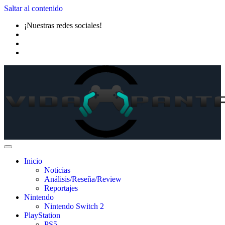
Saltar al contenido
¡Nuestras redes sociales!
Inicio
Noticias
Análisis/Reseña/Review
Reportajes
Nintendo
Nintendo Switch 2
PlayStation
PS5