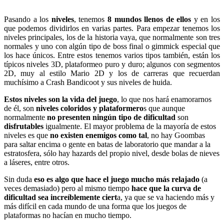
Pasando a los
niveles
, tenemos
8 mundos llenos de ellos
y en los
que podemos dividirlos en varias partes. Para empezar tenemos los
niveles principales, los de la historia vaya, que normalmente son tres
normales y uno con algún tipo de boss final o gimmick especial que
los hace únicos. Entre estos tenemos varios tipos también, están los
típicos niveles 3D, plataformeo puro y duro; algunos con segmentos
2D, muy al estilo Mario 2D y los de carreras que recuerdan
muchísimo a Crash Bandicoot y sus niveles de huida.
Estos niveles son la vida del juego
, lo que nos hará enamorarnos
de él, son
niveles coloridos y plataformero
s que aunque
normalmente
no presenten ningún tipo de dificultad
son
disfrutables
igualmente. El mayor problema de la mayoría de estos
niveles es que
no existen enemigos como tal
, no hay Goombas
para saltar encima o gente en batas de laboratorio que mandar a la
estratosfera, sólo hay hazards del propio nivel, desde bolas de nieves
a láseres, entre otros.
Sin duda
eso es algo que hace el juego mucho más relajado
(a
veces demasiado) pero al mismo tiempo
hace que la curva de
dificultad sea increíblemente ciert
a, ya que se va haciendo más y
más difícil en cada mundo de una forma que los juegos de
plataformas no hacían en mucho tiempo.