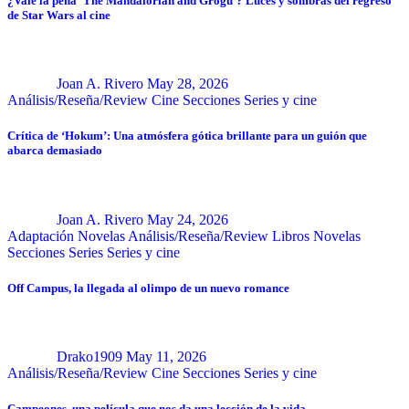
¿Vale la pena ‘The Mandalorian and Grogu’? Luces y sombras del regreso
de Star Wars al cine
Joan A. Rivero
May 28, 2026
Análisis/Reseña/Review
Cine
Secciones
Series y cine
Crítica de ‘Hokum’: Una atmósfera gótica brillante para un guión que
abarca demasiado
Joan A. Rivero
May 24, 2026
Adaptación Novelas
Análisis/Reseña/Review
Libros
Novelas
Secciones
Series
Series y cine
Off Campus, la llegada al olimpo de un nuevo romance
Drako1909
May 11, 2026
Análisis/Reseña/Review
Cine
Secciones
Series y cine
Campeones, una película que nos da una lección de la vida