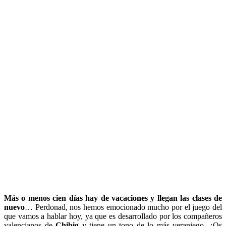
Más o menos cien días hay de vacaciones y llegan las clases de
nuevo
… Perdonad, nos hemos emocionado mucho por el juego del
que vamos a hablar hoy, ya que es desarrollado por los compañeros
valencianos de
Chibig
y tiene un tono de lo más veraniego. ¿Os