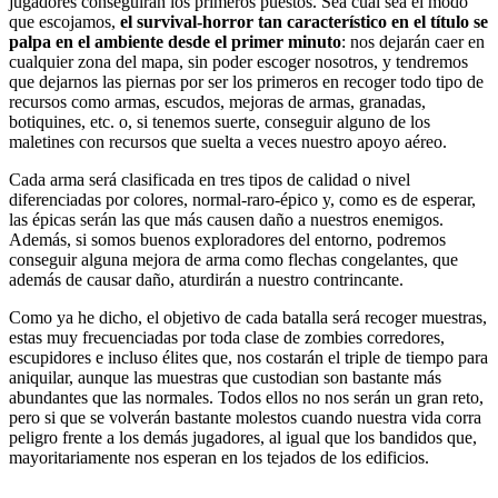
jugadores conseguirán los primeros puestos. Sea cual sea el modo
que escojamos,
el survival-horror tan característico en el título se
palpa en el ambiente desde el primer minuto
: nos dejarán caer en
cualquier zona del mapa, sin poder escoger nosotros, y tendremos
que dejarnos las piernas por ser los primeros en recoger todo tipo de
recursos como armas, escudos, mejoras de armas, granadas,
botiquines, etc. o, si tenemos suerte, conseguir alguno de los
maletines con recursos que suelta a veces nuestro apoyo aéreo.
Cada arma será clasificada en tres tipos de calidad o nivel
diferenciadas por colores, normal-raro-épico y, como es de esperar,
las épicas serán las que más causen daño a nuestros enemigos.
Además, si somos buenos exploradores del entorno, podremos
conseguir alguna mejora de arma como flechas congelantes, que
además de causar daño, aturdirán a nuestro contrincante.
Como ya he dicho, el objetivo de cada batalla será recoger muestras,
estas muy frecuenciadas por toda clase de zombies corredores,
escupidores e incluso élites que, nos costarán el triple de tiempo para
aniquilar, aunque las muestras que custodian son bastante más
abundantes que las normales. Todos ellos no nos serán un gran reto,
pero si que se volverán bastante molestos cuando nuestra vida corra
peligro frente a los demás jugadores, al igual que los bandidos que,
mayoritariamente nos esperan en los tejados de los edificios.