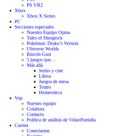
PS VR2
Xbox
Xbox X Series
PC
Secciones especiales
Nuestro Equipo Opina
Tales of Shergiock
Pokémon: Drako’s Version
Ubiverse Worlds
Rincón Gust
5 juegos que…
Más allá
Series y cine
Libros
Juegos de mesa
Teatro
Hemeroteca
Vop
Nuestro equipo
Colabora
Contacto
Política de análisis de VidaoPantalla
Cuenta
Conectarme