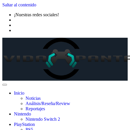
Saltar al contenido
¡Nuestras redes sociales!
Inicio
Noticias
Análisis/Reseña/Review
Reportajes
Nintendo
Nintendo Switch 2
PlayStation
PS5