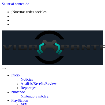
Saltar al contenido
¡Nuestras redes sociales!
Inicio
Noticias
Análisis/Reseña/Review
Reportajes
Nintendo
Nintendo Switch 2
PlayStation
PS5