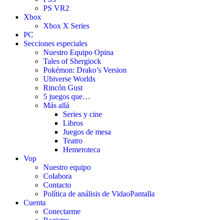
PS VR2
Xbox
Xbox X Series
PC
Secciones especiales
Nuestro Equipo Opina
Tales of Shergiock
Pokémon: Drako’s Version
Ubiverse Worlds
Rincón Gust
5 juegos que…
Más allá
Series y cine
Libros
Juegos de mesa
Teatro
Hemeroteca
Vop
Nuestro equipo
Colabora
Contacto
Política de análisis de VidaoPantalla
Cuenta
Conectarme