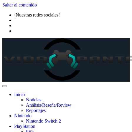
Saltar al contenido
¡Nuestras redes sociales!
Inicio
Noticias
Análisis/Reseña/Review
Reportajes
Nintendo
Nintendo Switch 2
PlayStation
PS5