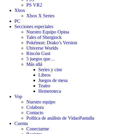
PS VR2
Xbox
Xbox X Series
PC
Secciones especiales
Nuestro Equipo Opina
Tales of Shergiock
Pokémon: Drako’s Version
Ubiverse Worlds
Rincón Gust
5 juegos que…
Más allá
Series y cine
Libros
Juegos de mesa
Teatro
Hemeroteca
Vop
Nuestro equipo
Colabora
Contacto
Política de análisis de VidaoPantalla
Cuenta
Conectarme