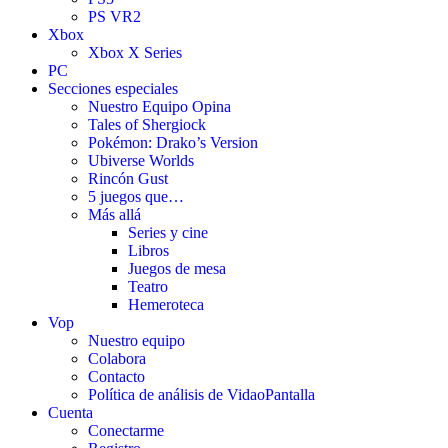
PS VR2
Xbox
Xbox X Series
PC
Secciones especiales
Nuestro Equipo Opina
Tales of Shergiock
Pokémon: Drako’s Version
Ubiverse Worlds
Rincón Gust
5 juegos que…
Más allá
Series y cine
Libros
Juegos de mesa
Teatro
Hemeroteca
Vop
Nuestro equipo
Colabora
Contacto
Política de análisis de VidaoPantalla
Cuenta
Conectarme