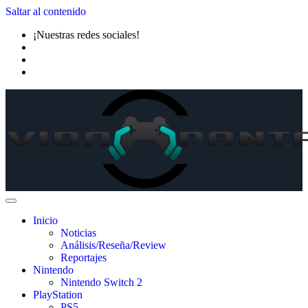
Saltar al contenido
¡Nuestras redes sociales!
Inicio
Noticias
Análisis/Reseña/Review
Reportajes
Nintendo
Nintendo Switch 2
PlayStation
PS5