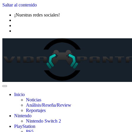
Saltar al contenido
¡Nuestras redes sociales!
Inicio
Noticias
Análisis/Reseña/Review
Reportajes
Nintendo
Nintendo Switch 2
PlayStation
PS5