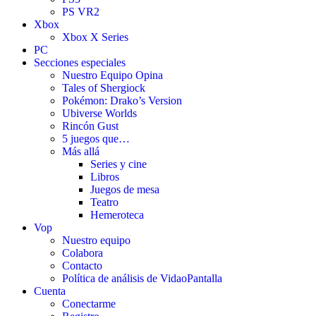
PS VR2
Xbox
Xbox X Series
PC
Secciones especiales
Nuestro Equipo Opina
Tales of Shergiock
Pokémon: Drako’s Version
Ubiverse Worlds
Rincón Gust
5 juegos que…
Más allá
Series y cine
Libros
Juegos de mesa
Teatro
Hemeroteca
Vop
Nuestro equipo
Colabora
Contacto
Política de análisis de VidaoPantalla
Cuenta
Conectarme